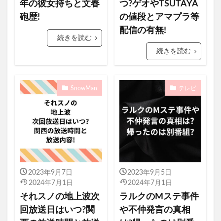
年の彼女持ちと文春
つ?ゲオやTSUTAYA
砲歴!
の値段とアマプラ等
配信の有無!
続きを読む
続きを読む
SnowMan
テレビ
2023年9月7日
2023年9月5日
2024年7月1日
2024年7月1日
それスノの地上波次
ラルクのMステ事件
回放送日はいつ?関
や不仲発言の真相