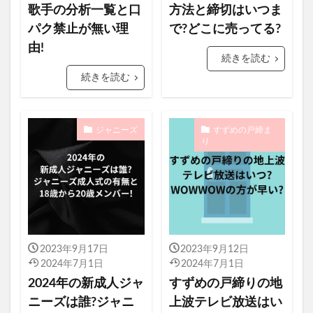
歌手の分析一覧と口
方法と締切はいつま
パク禁止が無い理
で?どこに売ってる?
由!
続きを読む
続きを読む
ジャニーズ
すずめの戸締ま
り
2023年9月17日
2023年9月12日
2024年7月1日
2024年7月1日
2024年の新成人ジャ
すずめの戸締りの地
ニーズは誰?ジャニ
上波テレビ放送はい