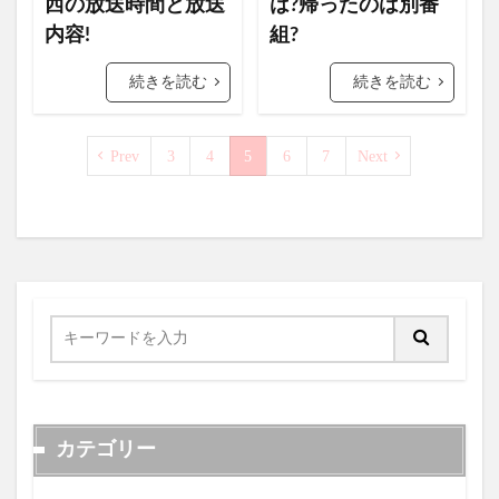
西の放送時間と放送
は?帰ったのは別番
内容!
組?
続きを読む
続きを読む
Prev
3
4
5
6
7
Next
カテゴリー