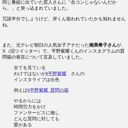
同じ番組に出ていた芸人さんに「合コンじゃないんだか
ら。」と突っ込まれていました。
冗談半分でしょうけど、岸くん狙われていたかも知れません
ね。
また、元テレビ朝日の人気女子アナだった
南美希子さん
が、
X（旧ツイッター）で、平野紫耀くんのインスタグラムの質
問箱の発言について言及していました。
全てを見ている
わけではないが
#平野紫耀
さんの
インスタライブは出色
例えば
#平野紫耀_質問の箱
やるからには
時間労力をかけ
ファンサービスに徹し
どんな質問に対しても
愛がある