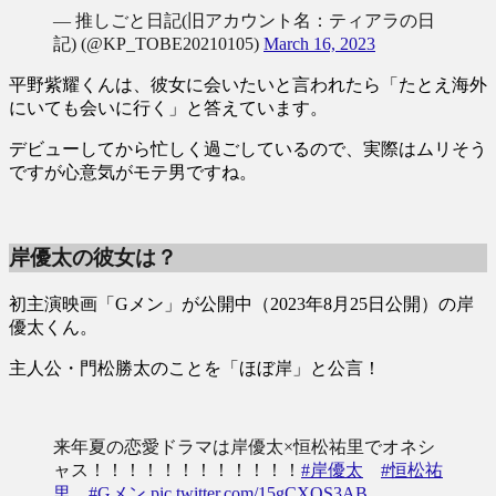
— 推しごと日記(旧アカウント名：ティアラの日
記) (@KP_TOBE20210105)
March 16, 2023
平野紫耀くんは、彼女に会いたいと言われたら「たとえ海外
にいても会いに行く」と答えています。
デビューしてから忙しく過ごしているので、実際はムリそう
ですが心意気がモテ男ですね。
岸優太の彼女は？
初主演映画「Gメン」が公開中（2023年8月25日公開）の岸
優太くん。
主人公・門松勝太のことを「ほぼ岸」と公言！
来年夏の恋愛ドラマは岸優太×恒松祐里でオネシ
ャス！！！！！！！！！！！！
#岸優太
#恒松祐
里
#Gメン
pic.twitter.com/15gCXOS3AB