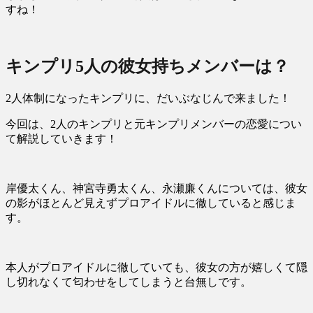
すね！
キンプリ5人の彼女持ちメンバーは？
2人体制になったキンプリに、だいぶなじんで来ました！
今回は、2人のキンプリと元キンプリメンバーの恋愛につい
て解説していきます！
岸優太くん、神宮寺勇太くん、永瀬廉くんについては、彼女
の影がほとんど見えずプロアイドルに徹していると感じま
す。
本人がプロアイドルに徹していても、彼女の方が嬉しくて隠
し切れなくて匂わせをしてしまうと台無しです。