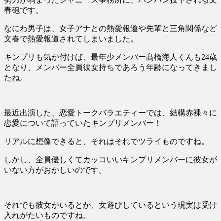
春砲です。
なにわ男子は、女子アナとの熱愛報道や先輩と三角関係など
文春で熱愛報道されてしまいました。
キンプリも気が付けば、最年少メンバー髙橋海人くんも24歳
となり、メンバー全員彼女持ちであろう年齢になってきまし
たね。
最近出演した、恋愛トークバラエティーでは、結構赤裸々に
恋愛について語っていたキンプリメンバー！
リアルに想像できると、それはそれでツライものですね。
しかし、全員優しくてカッコいいキンプリメンバーに彼女が
いない方がおかしいのです。
それでも彼女がいるとか、女遊びしているという現実は受け
入れがたいものですね。