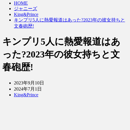
HOME
ジャニーズ
King&Prince
キンプリ5人に熱愛報道はあった?2023年の彼女持ちと
文春砲歴!
キンプリ5人に熱愛報道はあ
った?2023年の彼女持ちと文
春砲歴!
2023年9月10日
2024年7月1日
King&Prince