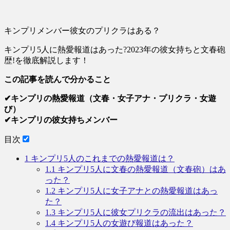
キンプリメンバー彼女のプリクラはある？
キンプリ5人に熱愛報道はあった?2023年の彼女持ちと文春砲
歴!を徹底解説します！
この記事を読んで分かること
✔キンプリの熱愛報道（文春・女子アナ・プリクラ・女遊
び）
✔キンプリの彼女持ちメンバー
目次
1
キンプリ5人のこれまでの熱愛報道は？
1.1
キンプリ5人に文春の熱愛報道（文春砲）はあ
った？
1.2
キンプリ5人に女子アナとの熱愛報道はあっ
た？
1.3
キンプリ5人に彼女プリクラの流出はあった？
1.4
キンプリ5人の女遊び報道はあった？