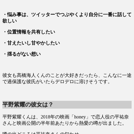
・悩み事は、ツイッターでつぶやくより自分に一番に話して
欲しい
・位置情報を共有したい
・甘えたいし甘やかしたい
・揺るがない想い
彼女も髙橋海人くんのことが大好きだったら、こんなに一途
で過保護な彼氏がいたらデロデロに溶けそうです。
平野紫耀の彼女は？
平野紫耀くんは、2018年の映画「honey」で恋人役の平祐奈
さんと映画公開の半年前あたりから熱愛の噂が出ました。