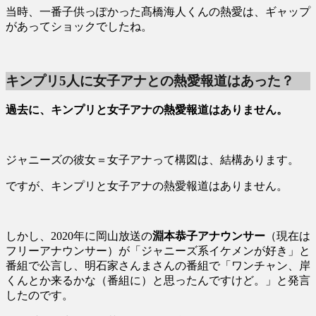
当時、一番子供っぽかった髙橋海人くんの熱愛は、ギャップ
があってショックでしたね。
キンプリ5人に女子アナとの熱愛報道はあった？
過去に、キンプリと女子アナの熱愛報道はありません。
ジャニーズの彼女＝女子アナって構図は、結構あります。
ですが、キンプリと女子アナの熱愛報道はありません。
しかし、2020年に岡山放送の
淵本恭子アナウンサー
（現在は
フリーアナウンサー）が「ジャニーズ系イケメンが好き」と
番組で公言し、明石家さんまさんの番組で「ワンチャン、岸
くんとか来るかな（番組に）と思ったんですけど。」と発言
したのです。