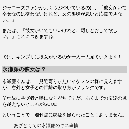
ジャニーズファンがよくつぶやいているのは、「彼女がいて
幸せなのは構わないけれど、女の趣味が悪いと応援できな
い。」
または、「彼女がいてもいいけれど、隠しとおして欲し
い。」これにつきますね。
では、キンプリに彼女がいるのか一人一人見ていきます！
永瀬廉の彼女は？
永瀬廉くんは、一見近寄りがたいイケメンの様に見えます
が、意外と女子との距離の取り方がフランクです。
それ故に共演者と噂になりがちですが、あくまでお友達の域
を越えないところがGOOD！
ということで、週刊誌に熱愛を撮られたこともありません。
あざとくての永瀬廉のキス事情