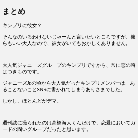
まとめ
キンプリに彼女？
そんなのいるわけないじゃーんと言いたいところですが、彼
らもいい大人なので、彼女がいてもおかしくありません。
大人気ジャニーズグループのキンプリですから、常に恋の噂
はつきものです。
ジャニーズJr.の頃から大人気だったキンプリメンバーは、あ
ることないことSNSに書かれてしまうありさまでした。
しかし、ほとんどがデマ。
週刊誌に撮られたのは髙橋海人くんだけで、恋愛においてガ
ードの固いグループだったと思います。