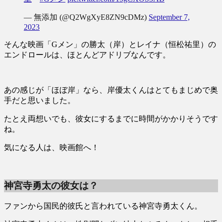
— 無添加 (@Q2WgXyE8ZN9cDMz)
September 7,
2023
そんな映画「Gメン」の勝太（岸）とレイナ（恒松祐里）の
エンドロールは、ほとんどアドリブなんです。
あの感じが「ほぼ岸」なら、岸優太くんはとてもまじめで奥
手だと思いました。
たとえ両想いでも、彼女にするまでに時間がかかりそうです
ね。
気になる人は、映画館へ！
神宮寺勇太の彼女は？
ファンから国民的彼氏と言われている神宮寺勇太くん。