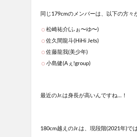
同じ179cmのメンバーは、以下の方々
松崎祐介(ふぉ〜ゆ〜)
佐久間龍斗(HiHi Jets)
佐藤龍我(美少年)
小島健(Aぇ!group)
最近のJr.は身長が高いんですね…！
180cm越えのJr.は、現段階(2021年