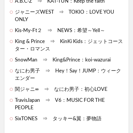
A.B.C-Z ⇒ KAT-TUN：Keep the faith
ジャニーズWEST ⇒ TOKIO：LOVE YOU
ONLY
Kis-My-Ft２ ⇒ NEWS：希望～Yell～
King & Prince ⇒ KinKi Kids：ジェットコース
ター・ロマンス
SnowMan ⇒ King&Prince：koi-wazurai
なにわ男子 ⇒ Hey！Say！JUMP：ウィーク
エンダー
関ジャニ∞ ⇒ なにわ男子：初心LOVE
TravisJapan ⇒ V6：MUSIC FOR THE
PEOPLE
SixTONES ⇒ タッキー&翼：夢物語