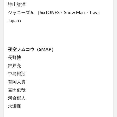
神山智洋
ジャニーズJr. （SixTONES・Snow Man・Travis
Japan）
夜空ノムコウ（SMAP）
長野博
錦戸亮
中島裕翔
有岡大貴
宮田俊哉
河合郁人
永瀬廉