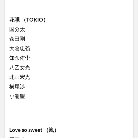
花唄 （TOKIO）
国分太一
森田剛
大倉忠義
知念侑李
八乙女光
北山宏光
横尾渉
小瀧望
Love so sweet （嵐）