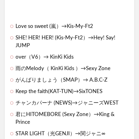
Love so sweet (嵐）→Kis-My-Ft2
SHE! HER! HER! (Kis-My-Ft2）→Hey! Say!
JUMP
over（V6）→ KinKi Kids
雨のMelody（ KinKi Kids ）→Sexy Zone
がんばりましょう（SMAP）→ A.B.C-Z
Keep the faith(KAT-TUN)→SixTONES
チャンカパーナ (NEWS)→ジャニーズWEST
君にHITOMEBORE (Sexy Zone）→King &
Prince
STAR LIGHT（光GENJI）→関ジャニ∞