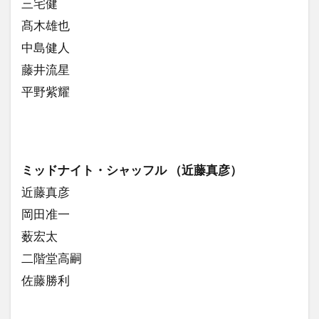
三宅健
髙木雄也
中島健人
藤井流星
平野紫耀
ミッドナイト・シャッフル （近藤真彦）
近藤真彦
岡田准一
薮宏太
二階堂高嗣
佐藤勝利