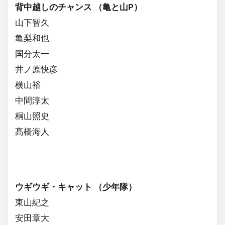
背中越しのチャンス （亀と山P）
山下智久
亀梨和也
国分太一
井ノ原快彦
横山裕
中間淳太
桐山照史
髙橋海人
ウギウギ・キャット （少年隊）
東山紀之
安田章大