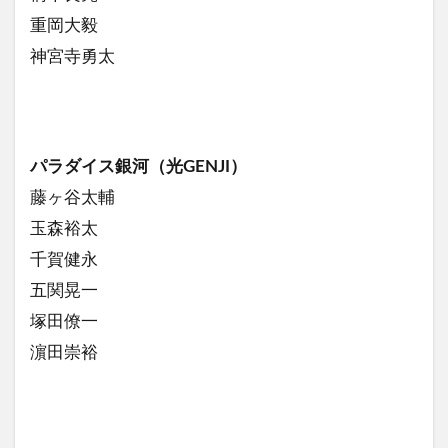
重岡大毅
神宮寺勇太
パラダイス銀河（光GENJI）
藤ヶ谷太輔
玉森裕太
千賀健永
五関晃一
塚田僚一
濵田崇裕