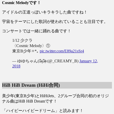
Cosmic Melodyです！
アイドルの王道っぽいキラキラした曲ですね！
宇宙をテーマにした歌詞が使われていることも注目です。
コンサートでは一緒に踊れる曲です！
1/12 少クラ
〈Cosmic Melody〉①
東京B少年✧*｡
pic.twitter.com/E89a21sSr4
— ゆゆちゃん(ㆁ̴̶̷̤́.̮ㆁ̴̶̷̤̀) (@_CREAMY_B)
January 12,
2018
HiB HiB Dream (HiHi合同)
美少年(東京B少年)とHiHiJets、2グループ合同の初のオリジ
ナル曲はHiB HiB Dreamです！
「ハイビーハイビードリーム」と読みます！