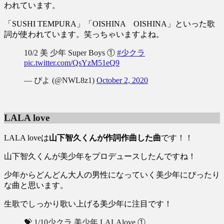
われています。
「SUSHI TEMPURA」「OISHINA OISHINA」といった歌
詞が使われています。笑っちゃいますよね。
10/2 美 少年 Super Boys ①
#少クラ
pic.twitter.com/QsYzM51eQ9
— ぴよ (@NWL8z1)
October 2, 2020
LALA love
LALA loveは
山下智久くんが作詞作曲した曲
です！！
山下智久くんが美少年をプロデュースしたんですね！
少年からどんどん大人の男性になっていく美少年にぴったり
な曲と思います。
生歌でしっかり歌い上げる美少年に注目です！
💝 1/10少クラ 美少年 LALAlove ①