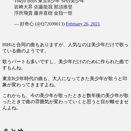
Tokyo Boys 東京B少年 Sexy美少年
岩﨑大昇 佐藤龍我 那須推登
浮所飛貴 藤井直樹 金指一世
— 好奇心 (@Q72699013)
February 26, 2021
HiHiと合同の曲もありますが、人気なのは美少年だけで歌っ
ている曲のようです。
歌うパートも多いですし、美少年だけのために作られた曲で
すもんね。
東京B少年時代の曲も、大人になってきた美少年が歌うと印
象が変わってきますよね。
これからも、今の美少年が歌ったときと数年後の美少年が歌
ったときで曲の雰囲気が変わっていくと思うと目が離せませ
んよね。