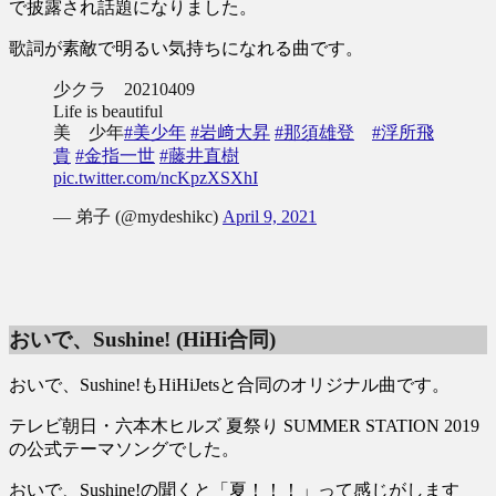
で披露され話題になりました。
歌詞が素敵で明るい気持ちになれる曲です。
少クラ 20210409
Life is beautiful
美 少年
#美少年
#岩﨑大昇
#那須雄登
#浮所飛
貴
#金指一世
#藤井直樹
pic.twitter.com/ncKpzXSXhI
— 弟子 (@mydeshikc)
April 9, 2021
おいで、Sushine! (HiHi合同)
おいで、Sushine!もHiHiJetsと合同のオリジナル曲です。
テレビ朝日・六本木ヒルズ 夏祭り SUMMER STATION 2019
の公式テーマソングでした。
おいで、Sushine!の聞くと「夏！！！」って感じがします