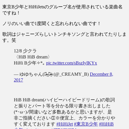
東京B少年とHiHiJetsのグループ名が使用されている楽曲名
ですね！
ノリのいい曲で1度聞くと忘れられない曲です！
歌詞はジャニーズらしいトンチキソングと言われてたりしま
す。笑
12/8 少クラ
〈HiB HiB dream〉
HiHi B少年✧*｡
pic.twitter.com/sBszIyIKYx
— ゆゆちゃん(ㆁ̴̶̷̤́.̮ㆁ̴̶̷̤̀) (@_CREAMY_B)
December 8,
2017
HiB HiB dream(ハイビーハイビードリーム)の歌詞
と振りとパート等を分かる限り書き出しました
(*･ω･)ﾉ間違いなど多数あるかと思いますが、是
非ご指摘ください👏※便宜上、カラーを分かりや
すく変えております
#HiHiJet
#東京B少年
#HiHiB