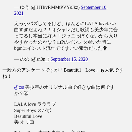
— ゆう (@HTkvRMMtPVYsJkz)
September 10,
2021
えっ小バズしてるけど、ほんとにLALA loveいい
曲すぎだよね？！オシャレだし歌詞も美少年に合
ってるし本当に好き！ジャニっぽくないから入り
やすかったのかな？山Pのインスタ覗いた時に
bgmにインスト流れててすごい素敵だった🐥
— のの (@sn0n_)
September 15, 2020
一般方のアンケートですが「Beautiful Love」も人気です
ね！
@tos
美少年のオリジナル曲で好きな曲は何です
か？②
LALA love ラララブ
Super Boys スパボ
Beautiful Love
美 オリ曲