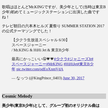
歌唱はほとんどMr.KINGですが、美少年として(当時は東京B
少年)初めてミュージックステーションに出演した曲です
ね！
テレビ朝日の六本木ヒルズ 夏祭り SUMMER STATION 2017
の公式テーマソングでした！
【少クラ生放送スペシャル 6/30】
スペースジャーニー
/ Mr.KING & HiHi Jet & 東京B少年
最高にかっこいい🤤💗💗
#少クラ
#ジャニーズJr
#
スペースジャーニー
#MrKING
#HiHiJet
#東京B少
年
pic.twitter.com/odEoXnmVdA
— なっつ (@KingPrince_0403)
June 30, 2017
Cosmic Melody
美少年(東京B少年)として、グループ初のオリジナル曲は