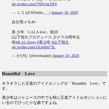
pic.twitter.com/i7JDGmcDDt
— ミコ (@365tisho___)
January 10, 2020
自分用メモ✍️
美 少年「LALA love」歌詞
(山下智久プロデュース 少クラ20周年企
画)
#LALAlove
#美少年
#山下智久
pic.twitter.com/33cn4Jm73L
— かぴむ (@mookapipi)
January 10, 2020
Beautiful Love
キラキラした王道のアイドルソングが「Beautiful Love」で
す。
美少年はジャニーズの中でも特に王道アイドルポジションに
いるのでぴったりな曲ですよね。