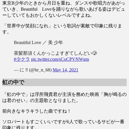
東京B少年のときから月日を重ね、ダンスや歌唱力があがっ
ていき、Beautiful Loveを踊りながら歌いあげる姿はデビュ
ーしていてもおかしくないレベルですよね。
「世界中が笑顔になれ」という歌詞が素敵で印象に残りま
す。
Beautiful Love ／ 美 少年
茶髪那須くんかっこよすぎてしんどい🥲
#少クラ
pic.twitter.com/sCoCPVNWgm
— に ‼️ (@hr_n_68)
May 14, 2021
虹の中で
「虹の中で」は浮所飛貴君が主演を務めた映画「胸が鳴るの
は君のせい」の主題歌となりました。
前向きなキラキラした曲ですね！
ソロパートもすごくいいですが6人で歌っているサビが一番
印象に残ります。