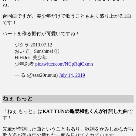
ね。
合同曲ですが、美少年だけで歌うこともあり盛り上がる1曲
です！
ハートを作る振付が可愛いですね！
少クラ 2019.07.12
おいで、Sunshine! ①
HiHiJets 美少年
少年忍者
pic.twitter.com/NCpRqiCxmn
— る (@ssss20ruuuu)
July 14, 2019
ねぇ もっと
「ねぇ もっと」は
KAT-TUNの亀梨和也くんが作詞した曲
で
す！
先輩が作詞した曲ということもあり、歌詞をかみしめながら
歌う姿が美少年の新たな一面を見せてくれています。