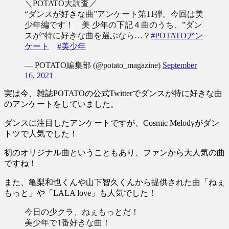
＼POTATO大調査／
“ダンスが好きな曲”アンケート第11弾。今回は美
少年編です！ 美 少年の下記４曲のうち、”ダン
スが”特に好きな曲を選ぶなら…？
#POTATOアン
ケート
#美少年
— POTATO編集部 (@potato_magazine)
September
16, 2021
実は今、雑誌POTATOの公式Twitterでダンスが特に好きな曲
のアンケートをしていました。
ダンスに注目したアンケートですが、Cosmic Melodyがダン
トツで人気でした！
初のオリジナル曲ということもあり、ファンから大人気の曲
ですね！
また、亀梨和也くんや山下智久くんから提供された曲「ねぇ
もっと」や「LALA love」も人気でした！
今日の少クラ、ねぇもっとだ！
美少年で1番好きな曲！