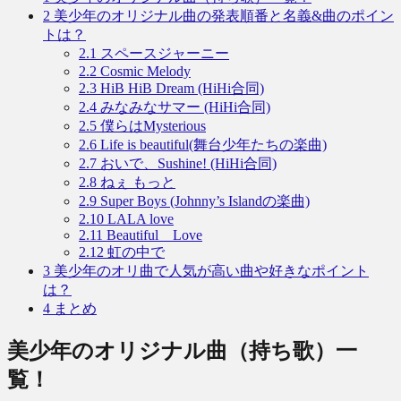
2
美少年のオリジナル曲の発表順番と名義&曲のポイン
トは？
2.1
スペースジャーニー
2.2
Cosmic Melody
2.3
HiB HiB Dream (HiHi合同)
2.4
みなみなサマー (HiHi合同)
2.5
僕らはMysterious
2.6
Life is beautiful(舞台少年たちの楽曲)
2.7
おいで、Sushine! (HiHi合同)
2.8
ねぇ もっと
2.9
Super Boys (Johnny’s Islandの楽曲)
2.10
LALA love
2.11
Beautiful Love
2.12
虹の中で
3
美少年のオリ曲で人気が高い曲や好きなポイント
は？
4
まとめ
美少年のオリジナル曲（持ち歌）一
覧！