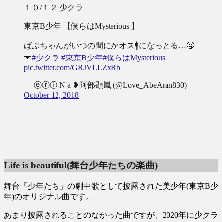
１０/１２ 少クラ
東京B少年 【僕らはMysterious 】
ばぶちゃんがいつの間にかオス🚹になっとる…🤤
💗
#少クラ
#東京B少年
#僕らはMysterious
pic.twitter.com/GRJVLLZxRb
— ⓔⓡⓘ N a ❥阿部顕嵐 (@Love_AbeAran830)
October 12, 2018
Life is beautiful(舞台少年たちの楽曲)
舞台「少年たち」の劇中歌として披露された美少年(東京B少
年)のオリジナル曲です。
あまり披露されることのなかった曲ですが、2020年に少クラ