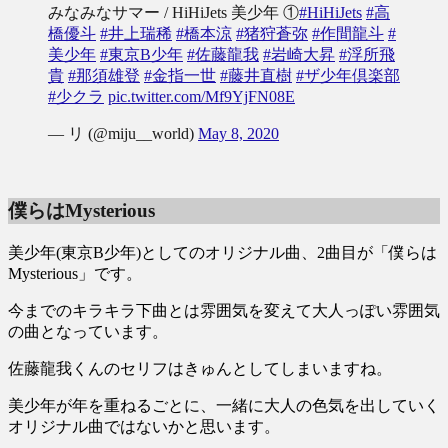
みなみなサマー / HiHiJets 美少年 ①
#HiHiJets
#高
橋優斗
#井上瑞稀
#橋本涼
#猪狩蒼弥
#作間龍斗
#
美少年
#東京B少年
#佐藤龍我
#岩崎大昇
#浮所飛
貴
#那須雄登
#金指一世
#藤井直樹
#ザ少年倶楽部
#少クラ
pic.twitter.com/Mf9YjFN08E
— リ (@miju__world)
May 8, 2020
僕らはMysterious
美少年(東京B少年)としてのオリジナル曲、2曲目が「僕らは
Mysterious」です。
今までのキラキラ下曲とは雰囲気を変えて大人っぽい雰囲気
の曲となっています。
佐藤龍我くんのセリフはきゅんとしてしまいますね。
美少年が年を重ねるごとに、一緒に大人の色気を出していく
オリジナル曲ではないかと思います。