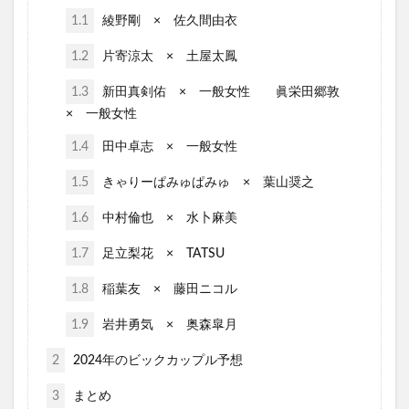
1.1
綾野剛 × 佐久間由衣
1.2
片寄涼太 × 土屋太鳳
1.3
新田真剣佑 × 一般女性 眞栄田郷敦
× 一般女性
1.4
田中卓志 × 一般女性
1.5
きゃりーぱみゅぱみゅ × 葉山奨之
1.6
中村倫也 × 水卜麻美
1.7
足立梨花 × TATSU
1.8
稲葉友 × 藤田ニコル
1.9
岩井勇気 × 奥森皐月
2
2024年のビックカップル予想
3
まとめ