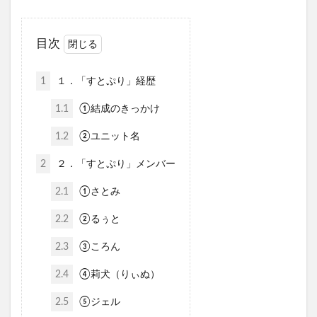
目次
1
１．「すとぷり」経歴
1.1
①結成のきっかけ
1.2
②ユニット名
2
２．「すとぷり」メンバー
2.1
①さとみ
2.2
②るぅと
2.3
③ころん
2.4
④莉犬（りぃぬ）
2.5
⑤ジェル